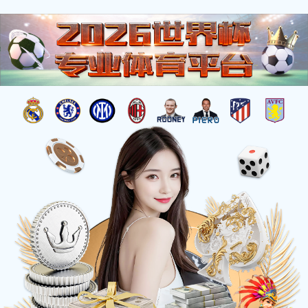
注册入口
全天更新 ·
爱游戏·体育
赛
事实时同步
无论您身在何处，
爱游戏·体育APP
为您带来高速、
高清、稳定的观赛体验。
下载客户端
网页端访问