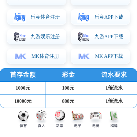
2026-06-09 15:04
43 次阅读
首页
/
体育快讯
中国乒乓球队在巴黎奥运周期中始终保持着强大的统
治力，而队长马龙作为队中的定海神针，其竞技状态
一直备受关注。根据最新统计，这位双圈大满贯得主
在近一年的国际赛场上，已经将对阵外协会选手的不
败金身延续至23场，成绩斐然。然而，数据背后也揭
示了一个微妙的变化：随着对手水平的普遍提升和自
身年龄的增长，马龙单场比赛的平均耗时已增加至42
分钟，这预示着这位老将正经历着一种更为复杂的竞
技模式。