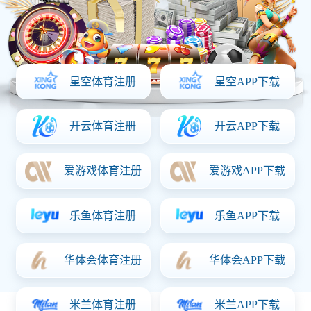
马龙近一年对阵外协选手不败金身
达23场，但平均比赛时长增加至
42分钟