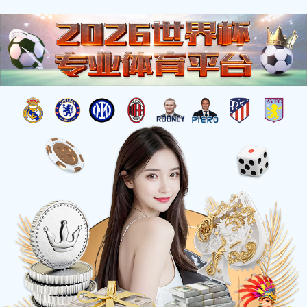
注册入口
全天更新 ·
爱游戏·体育
赛
事实时同步
无论您身在何处，
爱游戏·体育APP
为您带来高速、
高清、稳定的观赛体验。
下载客户端
网页端访问