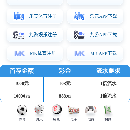
多终端互动体验。平台以稳定技术架构和合规体系赢得市场
认可，深受爱游戏·体育用户喜爱。
技术驱动，性能优先
平台采用自研系统架构，持续优化加载速度与数据传
输流程，通过部署全球 CDN 加速节点，实现不同地
区高速访问与高并发下的稳定运行，全面提升用户操
作流畅度。
以信任构建口碑