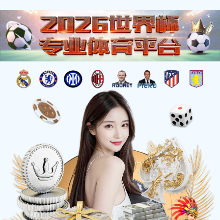
注册入口
全天更新 ·
爱游戏·体育
赛
事实时同步
无论您身在何处，
爱游戏·体育APP
为您带来高速、
高清、稳定的观赛体验。
下载客户端
网页端访问