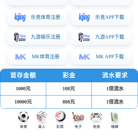
英超托特纳姆热刺俱乐部在转会市场上迎来一笔性价
比极高的操作——他们成功免签阿根廷中卫塞内西。
这位26岁的后卫在与伯恩茅斯的合同到期后，以自由
身加盟北伦敦劲旅。热刺在竞争激烈的英超环境中，
通过精准的免签策略补强后防，为球队未来防线注入
了南美球员特有的硬朗与技术元素。